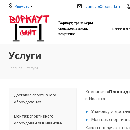
Иваново
ivanovo@topmaf.ru
Воркаут, тренажеры,
Катало
спорткомплексы,
покрытие
Услуги
Главная
-
Услуги
Компания «
Площадк
Доставка спортивного
в Иванове:
оборудования
Упаковку и достав
Монтаж спортивного
Монтаж спортивно
оборудования в Иванове
Клиент получает пол