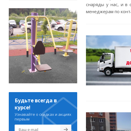
снаряды у нас, и в
менеджерам по конт
Будьте всегда в
курсе!
Узнавайте о скидках и акциях
первым