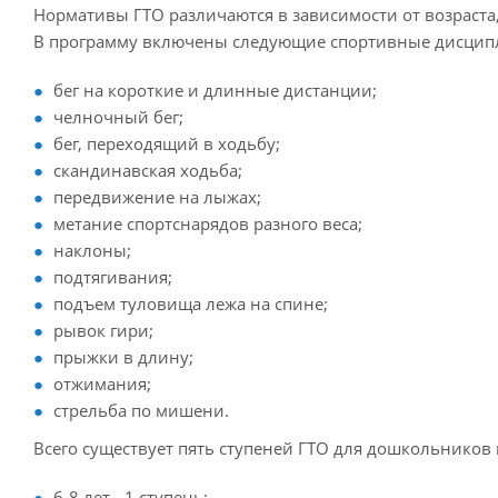
Нормативы ГТО различаются в зависимости от возраста
В программу включены следующие спортивные дисцип
бег на короткие и длинные дистанции;
челночный бег;
бег, переходящий в ходьбу;
скандинавская ходьба;
передвижение на лыжах;
метание спортснарядов разного веса;
наклоны;
подтягивания;
подъем туловища лежа на спине;
рывок гири;
прыжки в длину;
отжимания;
стрельба по мишени.
Всего существует пять ступеней ГТО для дошкольников 
6-8 лет - 1 ступень;