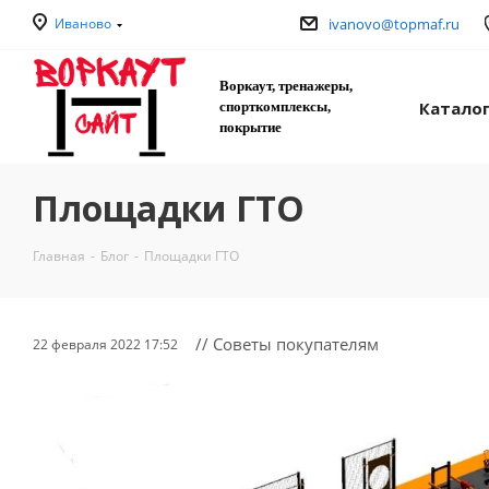
Иваново
ivanovo@topmaf.ru
Воркаут, тренажеры,
Катало
спорткомплексы,
покрытие
Площадки ГТО
Главная
-
Блог
-
Площадки ГТО
// Советы покупателям
22 февраля 2022 17:52