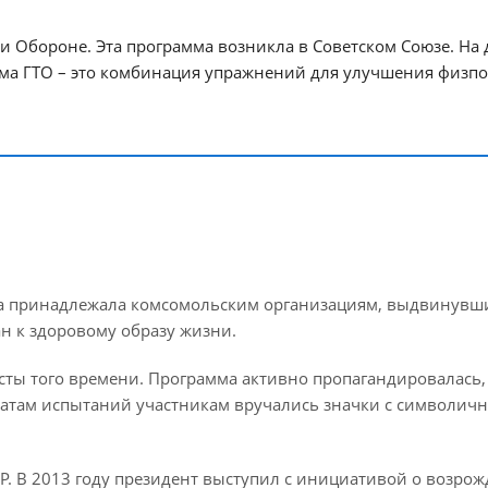
и Обороне. Эта программа возникла в Советском Союзе. На 
тема ГТО – это комбинация упражнений для улучшения физп
ива принадлежала комсомольским организациям, выдвинув
н к здоровому образу жизни.
ты того времени. Программа активно пропагандировалась,
татам испытаний участникам вручались значки с символич
Р. В 2013 году президент выступил с инициативой о возро