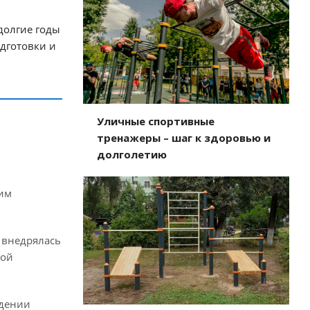
долгие годы
одготовки и
Уличные спортивные
тренажеры – шаг к здоровью и
долголетию
шим
 внедрялась
ной
ждении