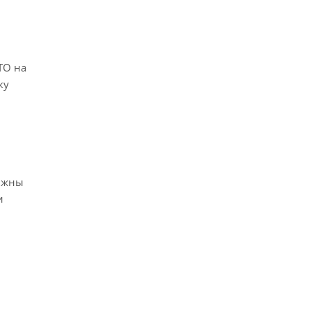
ТО на
ку
олжны
и