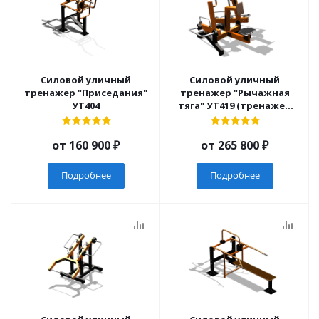
Силовой уличный
Силовой уличный
тренажер "Приседания"
тренажер "Рычажная
УТ404
тяга" УТ419 (тренажер
находится на
оптимизации у
от
160 900 ₽
производства и внешне
от
265 800 ₽
может отличится от
заявленной картинки
Подробнее
Подробнее